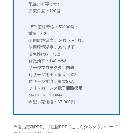
配線が必要です）
光束角度：120度
LED 定格寿命：50000時間
重量 : 3.2kg
使用環境温度：-20℃～+40℃
使用環境湿度：85％以下
演色性(ra)：75.8
発光効率：140lm/W
サージプロテクタ－内蔵
耐サージ電圧：最大10KV
耐サージ電流：最大5KA
フリッカーレス電子回路採用
MADE IN CHINA
希望小売価格：67,000円
※製品資料PDF、寸法図PDFはこちらからダウンロード