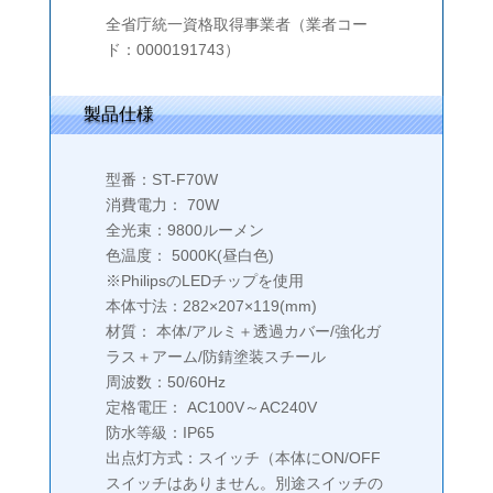
全省庁統一資格取得事業者（業者コー
ド：0000191743）
製品仕様
型番：ST-F70W
消費電力： 70W
全光束：9800ルーメン
色温度： 5000K(昼白色)
※PhilipsのLEDチップを使用
本体寸法：282×207×119(mm)
材質： 本体/アルミ＋透過カバー/強化ガ
ラス＋アーム/防錆塗装スチール
周波数：50/60Hz
定格電圧： AC100V～AC240V
防水等級：IP65
出点灯方式：スイッチ（本体にON/OFF
スイッチはありません。別途スイッチの